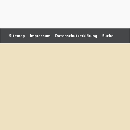
Vereins
Navigation
Sitemap
Impressum
Datenschutzerklärung
Suche
überspringen