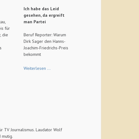
Ich habe das Leid
gesehen, da ergreift
au,
man Partei
is für
, die
Beruf Reporter: Warum
Dirk Sager den Hanns-
s
Joachim-Friedrichs-Preis
bekommt
FAZ
Weiterlesen …
ür TV Journalismus. Laudator Wolf
 mutig.